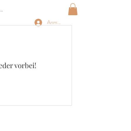
..
Anmelden
eder vorbei!